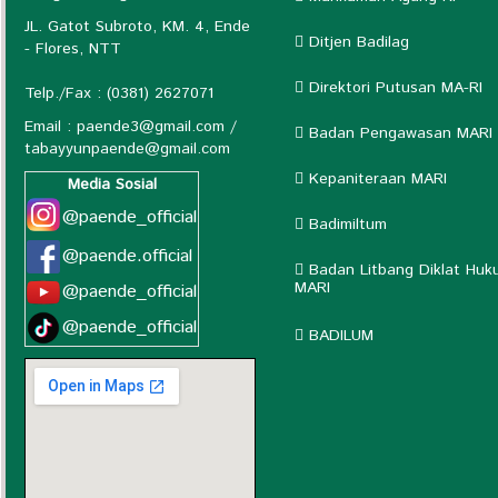
JL. Gatot Subroto, KM. 4, Ende
Ditjen Badilag
- Flores, NTT
Direktori Putusan MA-RI
Telp./Fax : (0381) 2627071
Email :
paende3@gmail.com
/
Badan Pengawasan MARI
tabayyunpaende@gmail.com
Kepaniteraan MARI
Media Sosial
@paende_official
Badimiltum
@paende.official
Badan Litbang Diklat Huk
MARI
@paende_official
@paende_official
BADILUM