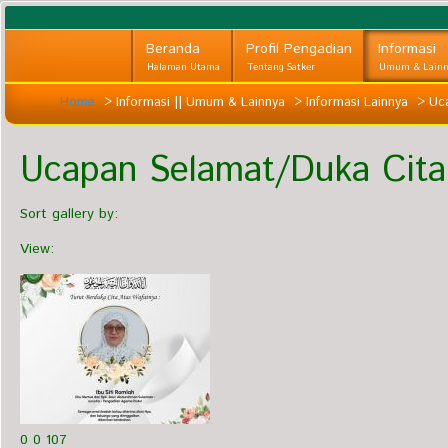
Beranda
Profil Pengadian
Informasi
Halaman Utama
Tentang Satker
Umum & Lainn
Home
>
Informasi || Umum & Lainnya
>
Informasi Lainnya
>
Uca
Ucapan Selamat/Duka Cita
Sort gallery by:
View:
0
0
107