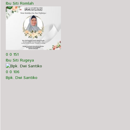
Ibu Siti Romlah
0
0
151
Ibu Siti Rugeya
0
0
106
Bpk. Dwi Santiko