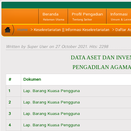
Beranda
Profil Pengadian
Informasi
Halaman Utama
Tentang Satker
Umum & Lainn
Home
>
Kesekretariatan || Informasi Kesekretariatan
>
Daftar As
Written by Super User on
27 October 2021
. Hits: 2298
DATA ASET DAN INVE
PENGADILAN AGAMA
#
Dokumen
1
Lap. Barang Kuasa Pengguna
2
Lap. Barang Kuasa Pengguna
3
Lap. Barang Kuasa Pengguna
4
Lap. Barang Kuasa Pengguna