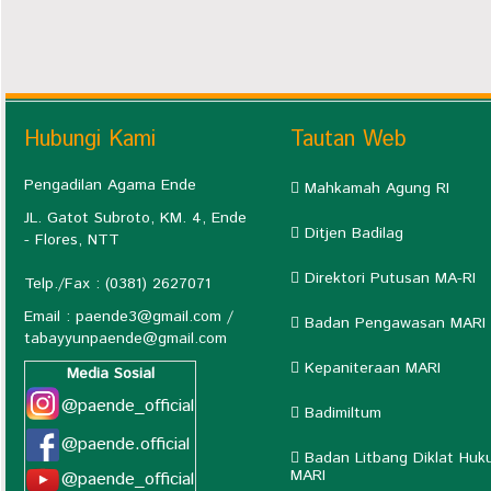
Hubungi Kami
Tautan Web
Pengadilan Agama Ende
Mahkamah Agung RI
JL. Gatot Subroto, KM. 4, Ende
Ditjen Badilag
- Flores, NTT
Direktori Putusan MA-RI
Telp./Fax : (0381) 2627071
Email :
paende3@gmail.com
/
Badan Pengawasan MARI
tabayyunpaende@gmail.com
Kepaniteraan MARI
Media Sosial
@paende_official
Badimiltum
@paende.official
Badan Litbang Diklat Huk
MARI
@paende_official