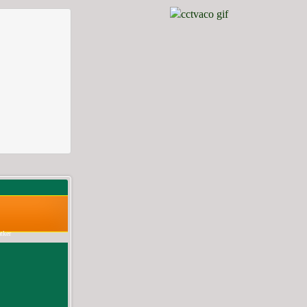
tker
ilan