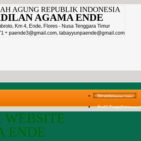
H AGUNG REPUBLIK INDONESIA
DILAN AGAMA ENDE
ubroto, Km 4, Ende, Flores - Nusa Tenggara Timur
71
paende3@gmail.com
,
tabayyunpaende@gmail.com
*
Beranda
Halaman Utama
Profil Pengadian
Tentang Sa
 WEBSITE
A ENDE
Pengantar Ketua Pengad