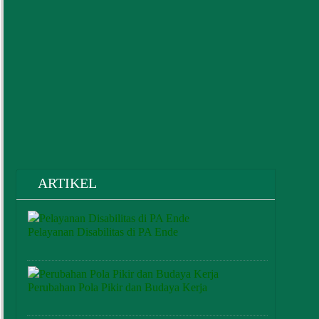
PENGUATAN AKUNTABILITAS
Read More
AREA V
PENGUATAN PENGAWASAN
Read More
AREA VI
PENING. KUALITAS PELAYANAN PUBLIK
Read More
1
ARTIKEL
Pelayanan Disabilitas di PA Ende
Perubahan Pola Pikir dan Budaya Kerja