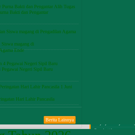
Sistem Pengawasan Mahk
(SIWAS MARI)
urna Bakti dan Pengantar
Prosedur Pengaduan
Hak-Hak Pelapor dan Ter
Laporan Rekapitulasi Pe
Pedoman Pengawasan
Kode Etik Hakim
Daftar Nama Pejabat Pen
 Siswa magang di
Hukuman Disiplin Hasil 
 Agama Ende
Putusan Majelis Kehorma
Prosedur Evakuasi
Survey Pelayanan Publik
Publikasi
Artikel & Berita
4 Pegawai Negeri Sipil Baru
Survey Persepsi Korupsi
Laporan Hasil Survey Ke
Arsip Berita
ingatan Hari Lahir Pancasila
Arsip Pengumuman
Arsip File-File Multim
Arsip Hasil Penelitian
Berita Lainnya
Perjanjian Kerja Sama
Regulasi/Aturan