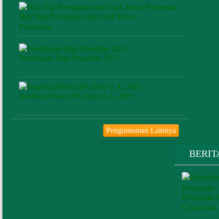
Hak Hak Perempuan dan Anak Pasca
Perceraian
Pendaftaan Duta Peradilan 2022
Realisasi Prodeo PA Ende T.A. 2022
Pengumuman Lainnya
BERIT
Pelantikan 
Umum dan 