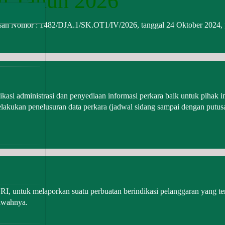
ag Tahun 2026
Arsip Artikel
KeadaanPerkara
usan Nomor : 1482/DJA.1/SK.OT1/IV/2026, tanggal 24 Oktober 2024, 
kasi administrasi dan penyediaan informasi perkara baik untuk pihak in
lakukan penelusuran data perkara (jadwal sidang sampai dengan putus
 untuk melaporkan suatu perbuatan berindikasi pelanggaran yang ter
awahnya.