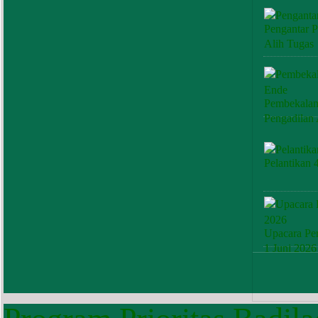
Pengantar P
Alih Tugas
Pembekalan
Pengadilan
Pelantikan 
Upacara Per
1 Juni 2026