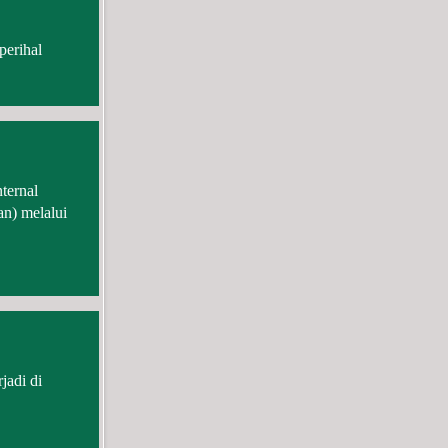
perihal
ternal
an) melalui
jadi di