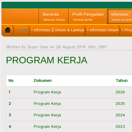
Beranda
Profil Pengadian
Informasi
Halaman Utama
Tentang Satker
Umum & Lainn
Home
>
Informasi || Umum & Lainnya
>
Informasi Umum
>
Prog
Written by Super User on
26 August 2019
. Hits: 2981
PROGRAM KERJA
No
Dokumen
Tahun
1
Program Kerja
2026
2
Program Kerja
2025
3
Program Kerja
2024
4
Program Kerja
2023