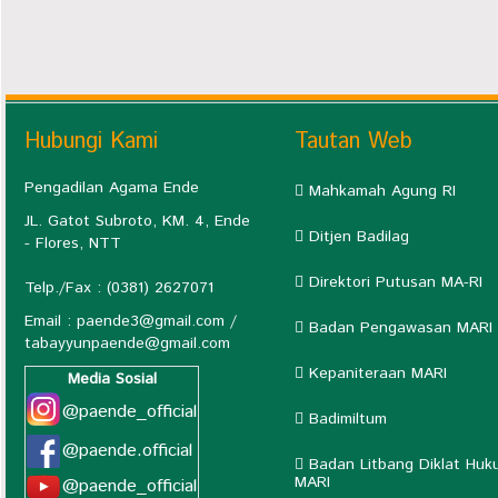
Hubungi Kami
Tautan Web
Pengadilan Agama Ende
Mahkamah Agung RI
JL. Gatot Subroto, KM. 4, Ende
Ditjen Badilag
- Flores, NTT
Direktori Putusan MA-RI
Telp./Fax : (0381) 2627071
Email :
paende3@gmail.com
/
Badan Pengawasan MARI
tabayyunpaende@gmail.com
Kepaniteraan MARI
Media Sosial
@paende_official
Badimiltum
@paende.official
Badan Litbang Diklat Huk
MARI
@paende_official